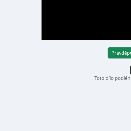
Pravděpo
Toto dílo podléh