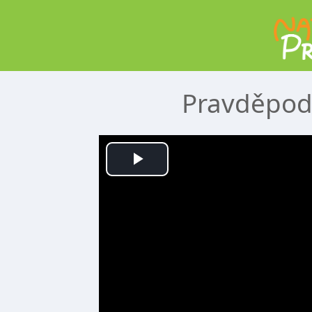
Pravděpodo
Přehrát
video